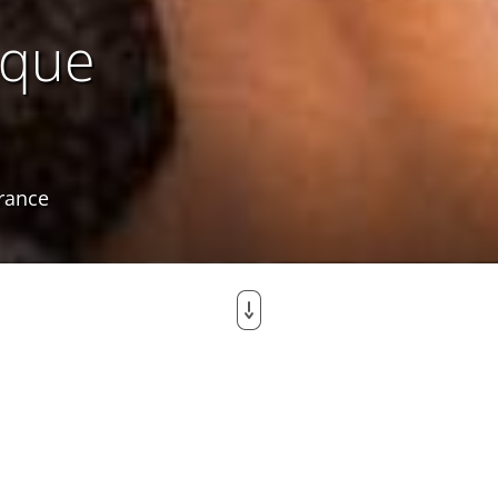
ique
France