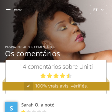
×
PT
MENU
PAGINA INICIAL
/ OS COMENTÁRIOS
Os comentários
14 comentários sobre Uniiti
✔
100% vrais avis, vérifiés.
Sarah O. a noté
S